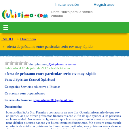
Iniciar sesión
Registrarse
Portal suizo para la familia
cubana
☰
INICIO
Directorio
oferta de préstamo entre particular serio etv muy rápido
Sin opiniones
¿Qué piensa la gente?
Publicado el 18 de julio de 2017 a las 05:47 a. m.
oferta de préstamo entre particular serio etv muy rápido
Sancti Spíritus (Sancti Spíritus)
Categoría:
Servicios educativos, Idiomas
Contactar con:
popularbanco
Correo electrónico:
popularbanco014@gmail.com
Descripción:
buenos días Sr./la Sra. Permisos contactarle en este día. Querría informarle de que soy
un particular que ofrece préstamos financieros con el fin de que ayuden a las personas
en la necesidad. No se nos no ignora sin que la crisis que conoció nuestro continente
tiene debilita nuestros bancos y n hueso institutos financieros. Me quisiera comunicarle
mi oferta de crédito o préstamo de dinero entre particular, este préstamo está a alcance