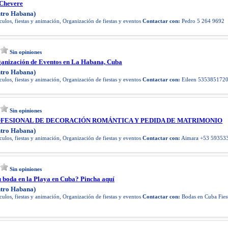
 Chevere
tro Habana)
ulos, fiestas y animación, Organización de fiestas y eventos
Contactar con:
Pedro 5 264 9692
Sin opiniones
ganización de Eventos en La Habana, Cuba
tro Habana)
ulos, fiestas y animación, Organización de fiestas y eventos
Contactar con:
Eileen 535385172
Sin opiniones
OFESIONAL DE DECORACIÓN ROMÁNTICA Y PEDIDA DE MATRIMONIO
tro Habana)
ulos, fiestas y animación, Organización de fiestas y eventos
Contactar con:
Aimara +53 59353
Sin opiniones
u boda en la Playa en Cuba? Pincha aquí
tro Habana)
ulos, fiestas y animación, Organización de fiestas y eventos
Contactar con:
Bodas en Cuba Fies