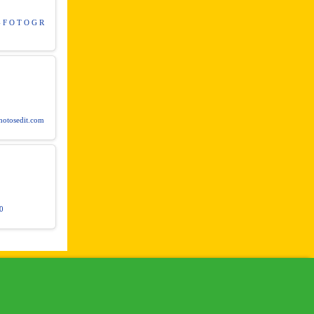
F O T O G R
otosedit.com
0