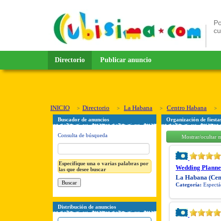
Po
c
Directorio
Publicar anuncio
INICIO
Directorio
La Habana
Centro Habana
Buscador de anuncios
Organización de fiesta
Consulta de búsqueda
Mostrar/ocultar 
Especifique una o varias palabras por
Wedding Planner
las que desee buscar
La Habana (Cen
Categoría:
Espectác
Distribución de anuncios