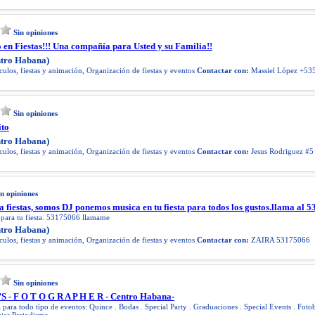
Sin opiniones
en Fiestas!!! Una compañía para Usted y su Familia!!
tro Habana)
ulos, fiestas y animación, Organización de fiestas y eventos
Contactar con:
Massiel López +53
Sin opiniones
ito
tro Habana)
ulos, fiestas y animación, Organización de fiestas y eventos
Contactar con:
Jesus Rodriguez #
in opiniones
 fiestas, somos DJ ponemos musica en tu fiesta para todos los gustos.llama al 
ara tu fiesta. 53175066 llamame
tro Habana)
ulos, fiestas y animación, Organización de fiestas y eventos
Contactar con:
ZAIRA 53175066
Sin opiniones
- F O T O G R A P H E R - Centro Habana-
a para todo tìpo de eventos: Quince . Bodas . Special Party . Graduaciones . Special Events . Foto