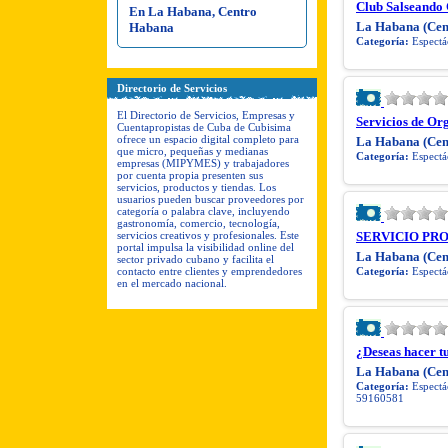
Club Salseando
En La Habana, Centro
Habana
La Habana (Cen
Categoría:
Espectác
Directorio de Servicios
El Directorio de Servicios, Empresas y
Servicios de Or
Cuentapropistas de Cuba de Cubisima
ofrece un espacio digital completo para
La Habana (Cen
que micro, pequeñas y medianas
Categoría:
Espectác
empresas (MIPYMES) y trabajadores
por cuenta propia presenten sus
servicios, productos y tiendas. Los
usuarios pueden buscar proveedores por
categoría o palabra clave, incluyendo
gastronomía, comercio, tecnología,
servicios creativos y profesionales. Este
SERVICIO PR
portal impulsa la visibilidad online del
La Habana (Cen
sector privado cubano y facilita el
contacto entre clientes y emprendedores
Categoría:
Espectác
en el mercado nacional.
¿Deseas hacer t
La Habana (Cen
Categoría:
Espectác
59160581