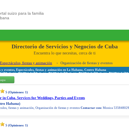
rtal suizo para la familia
ubana
Directorio de Servicios y Negocios de Cuba
Encuentra lo que necesitas, cerca de ti
Espectáculos, fiestas y animación
Organización de fiestas y eventos
s y eventos, Espectáculos, fiestas y animación en La Habana, Centro Habana
mapa
5
(Opiniones:
1
)
 in Cuba. Services for Weddings, Parties and Events
tro Habana)
ulos, fiestas y animación, Organización de fiestas y eventos
Contactar con:
Monica 53584802
5
(Opiniones:
1
)