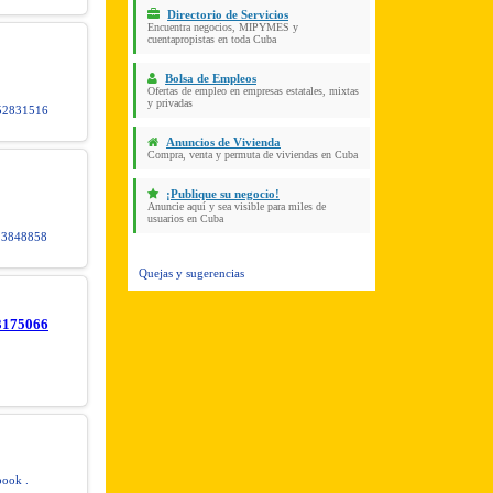
Directorio de Servicios
Encuentra negocios, MIPYMES y
cuentapropistas en toda Cuba
Bolsa de Empleos
Ofertas de empleo en empresas estatales, mixtas
y privadas
52831516
Anuncios de Vivienda
Compra, venta y permuta de viviendas en Cuba
¡Publique su negocio!
Anuncie aquí y sea visible para miles de
usuarios en Cuba
5 3848858
Quejas y sugerencias
53175066
book .