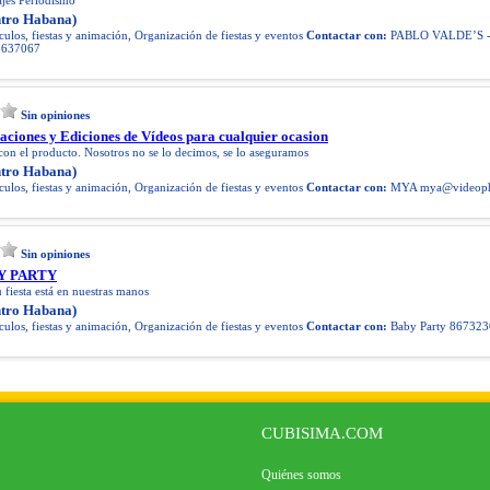
ajes Periodismo
tro Habana)
ulos, fiestas y animación, Organización de fiestas y eventos
Contactar con:
PABLO VALDE’S - 
 8637067
Sin opiniones
aciones y Ediciones de Vídeos para cualquier ocasion
con el producto. Nosotros no se lo decimos, se lo aseguramos
tro Habana)
ulos, fiestas y animación, Organización de fiestas y eventos
Contactar con:
MYA
mya@videoph
Sin opiniones
Y PARTY
fiesta está en nuestras manos
tro Habana)
ulos, fiestas y animación, Organización de fiestas y eventos
Contactar con:
Baby Party 867323
CUBISIMA.COM
Quiénes somos