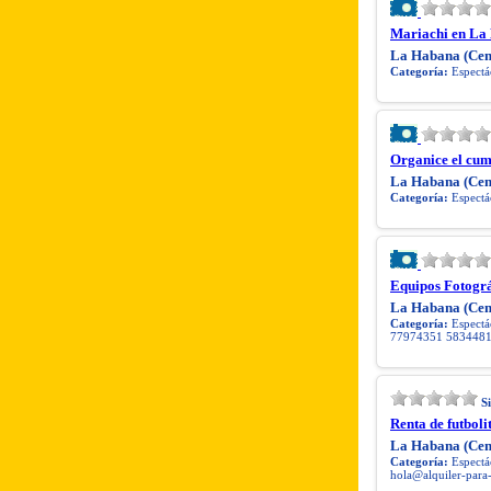
Mariachi en La
La Habana (Cen
Categoría:
Espectác
Organice el cum
La Habana (Cen
Categoría:
Espectác
Equipos Fotográ
La Habana (Cen
Categoría:
Espectác
77974351 583448
S
Renta de futboli
La Habana (Cen
Categoría:
Espectác
hola@alquiler-para