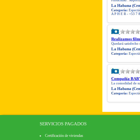
Publicidad . Report
La Habana (Cen
Categoría:
Espectác
A P H E R - +53 7
Realizamos film
Quedará satisfecho 
La Habana (Cen
Categoría:
Espectác
Compañía BAB
La comodidad de su 
La Habana (Cen
Categoría:
Espectác
SERVICIOS PAGADOS
Certificación de viviendas