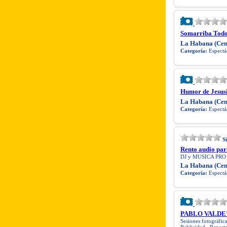
Somarriba Todo 
La Habana (Cen
Categoría:
Espectác
Humor de Jesus
La Habana (Cen
Categoría:
Espectác
S
Rento audio para
DJ y MUSICA PRO p
La Habana (Cen
Categoría:
Espectác
PABLO VALDE’S 
Sesiones fotográfic