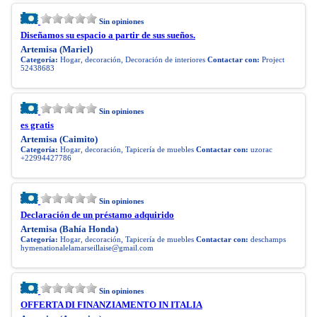
Sin opiniones
Diseñamos su espacio a partir de sus sueños.
Artemisa (Mariel)
Categoría:
Hogar, decoración, Decoración de interiores
Contactar con:
Project
52438683
Sin opiniones
es gratis
Artemisa (Caimito)
Categoría:
Hogar, decoración, Tapicería de muebles
Contactar con:
uzorac
+22994427786
Sin opiniones
Declaración de un préstamo adquirido
Artemisa (Bahía Honda)
Categoría:
Hogar, decoración, Tapicería de muebles
Contactar con:
deschamps
hymenationalelamarseillaise@gmail.com
Sin opiniones
OFFERTA DI FINANZIAMENTO IN ITALIA