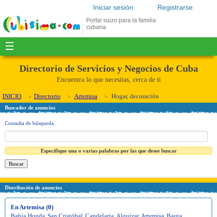
Iniciar sesión
Registrarse
Portal suizo para la familia
cubana
☰
Directorio de Servicios y Negocios de Cuba
Encuentra lo que necesitas, cerca de ti
INICIO
Directorio
Artemisa
Hogar, decoración
Buscador de anuncios
Consulta de búsqueda
Especifique una o varias palabras por las que desee buscar
Distribución de anuncios
En Artemisa (0)
Bahía Honda
,
San Cristóbal
,
Candelaria
,
Alquízar
,
Artemisa
,
Bauta
,