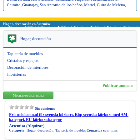
Caimito
,
Guanajay
,
San Antonio de los baños
,
Mariel
,
Guira de Melena
,
Hogar, decoración en Artemisa
Hogar, decoración
Tapicería de muebles
Cristales y espejos
Decoración de interiores
Floristerías
Publicar anuncio
Mostrar/ocultar mapa
Sin opiniones
Pris och kostnad för svenskt körkort. Köp svenska körkort med AM-
kategori. EU-körkortskategor
Artemisa (Alquízar)
Categoría:
Hogar, decoración, Tapicería de muebles
Contactar con:
mins