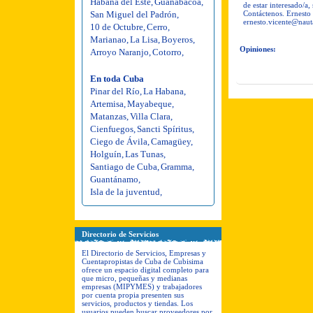
Habana del Este
,
Guanabacoa
,
de estar interesado/a
San Miguel del Padrón
,
Contáctenos. Ernesto
ernesto.vicente@naut
10 de Octubre
,
Cerro
,
Marianao
,
La Lisa
,
Boyeros
,
Opiniones:
Arroyo Naranjo
,
Cotorro
,
En toda Cuba
Pinar del Río
,
La Habana
,
Artemisa
,
Mayabeque
,
Matanzas
,
Villa Clara
,
Cienfuegos
,
Sancti Spíritus
,
Ciego de Ávila
,
Camagüey
,
Holguín
,
Las Tunas
,
Santiago de Cuba
,
Gramma
,
Guantánamo
,
Isla de la juventud
,
Directorio de Servicios
El Directorio de Servicios, Empresas y
Cuentapropistas de Cuba de Cubisima
ofrece un espacio digital completo para
que micro, pequeñas y medianas
empresas (MIPYMES) y trabajadores
por cuenta propia presenten sus
servicios, productos y tiendas. Los
usuarios pueden buscar proveedores por