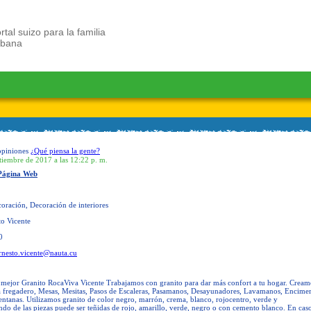
rtal suizo para la familia
ubana
opiniones
¿Qué piensa la gente?
tiembre de 2017 a las 12:22 p. m.
Página Web
oración, Decoración de interiores
o Vicente
0
rnesto.vicente@nauta.cu
 mejor Granito RocaViva Vicente Trabajamos con granito para dar más confort a tu hogar. Cream
a fregadero, Mesas, Mesitas, Pasos de Escaleras, Pasamanos, Desayunadores, Lavamanos, Encimer
ntanas. Utilizamos granito de color negro, marrón, crema, blanco, rojocentro, verde y
do de las piezas puede ser teñidas de rojo, amarillo, verde, negro o con cemento blanco. En cas