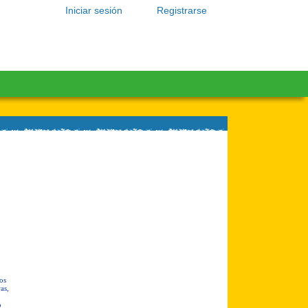
Iniciar sesión
Registrarse
os
as,
o