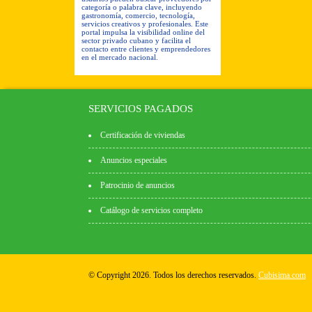
categoría o palabra clave, incluyendo
gastronomía, comercio, tecnología,
servicios creativos y profesionales. Este
portal impulsa la visibilidad online del
sector privado cubano y facilita el
contacto entre clientes y emprendedores
en el mercado nacional.
SERVICIOS PAGADOS
Certificación de viviendas
Anuncios especiales
Patrocinio de anuncios
Catálogo de servicios completo
© Copyright 2026. Todos los derechos reservados.
Cubisima.com