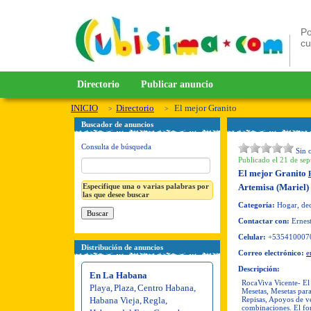
Po
c
Directorio
Publicar anuncio
INICIO
Directorio
El mejor Granito
Buscador de anuncios
Consulta de búsqueda
Sin 
Publicado el 21 de sep
El mejor Granito
Especifique una o varias palabras por
Artemisa (Mariel)
las que desee buscar
Categoría:
Hogar, dec
Contactar con:
Ernest
Celular:
+535410007
Distribución de anuncios
Correo electrónico:
e
Descripción:
En La Habana
RocaViva Vicente- El
Playa
,
Plaza
,
Centro Habana
,
Mesetas, Mesetas par
Habana Vieja
,
Regla
,
Repisas, Apoyos de ve
combinaciones. El fon