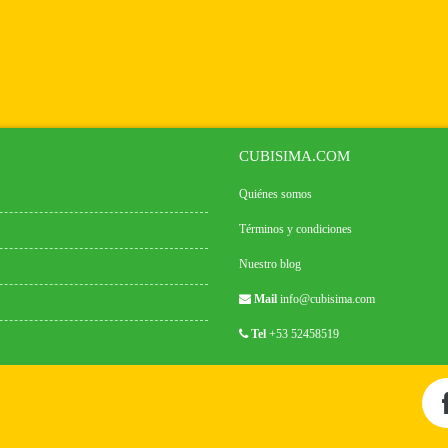
CUBISIMA.COM
Quiénes somos
Términos y condiciones
Nuestro blog
Mail
info@cubisima.com
Tel
+53 52458519