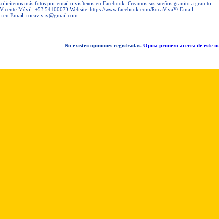
, solicítenos más fotos por email o visítenos en Facebook. Creamos sus sueños granito a granito.
 Vicente Móvil: +53 54100070 Website: https://www.facebook.com/RocaVivaV/ Email:
a.cu
Email:
rocavivav@gmail.com
No existen opiniones registradas.
Opina primero acerca de este ne