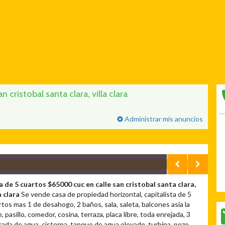
cristobal santa clara, villa clara
Administrar mis anuncios
a de 5 cuartos $65000 cuc en calle san cristobal santa clara,
a clara
Se vende casa de propiedad horizontal, capitalista de 5
rtos mas 1 de desahogo, 2 baños, sala, saleta, balcones asia la
e, pasillo, comedor, cosina, terraza, placa libre, toda enrejada, 3
rada de agua, cisterna, tanque de agua elevado, turbina, pozo