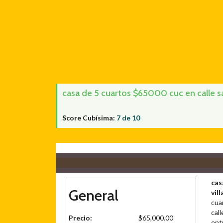
casa de 5 cuartos $65000 cuc en calle san 
Score Cubísima:
7 de 10
cas
General
vill
cua
call
Precio:
$65,000.00
ent