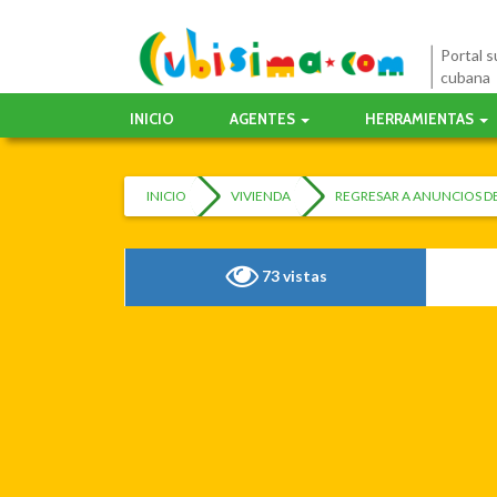
Portal su
cubana
INICIO
AGENTES
HERRAMIENTAS
INICIO
VIVIENDA
REGRESAR A ANUNCIOS DE
73 vistas