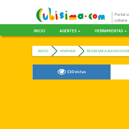
Portal su
cubana
INICIO
AGENTES
HERRAMIENTAS
INICIO
VIVIENDA
REGRESAR A ANUNCIOS DE
110 vistas