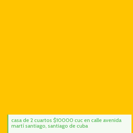
casa de 2 cuartos $10000 cuc en calle avenida
martí santiago, santiago de cuba