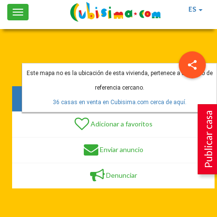
ES
Toggle
navigation
Este mapa no es la ubicación de esta vivienda, pertenece a un punto de
referencia cercano.
284 vistas
36 casas en venta en Cubisima.com cerca de aquí.
Publicar casa
Adicionar a favoritos
Enviar anuncio
Denunciar