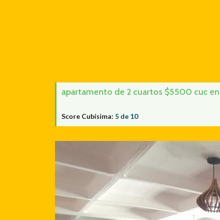
apartamento de 2 cuartos $5500 cuc en b
Score Cubísima:
5 de 10