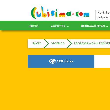
Portal su
cubana
INICIO
AGENTES
HERRAMIENTAS
INICIO
VIVIENDA
REGRESAR A ANUNCIOS DE
108 vistas