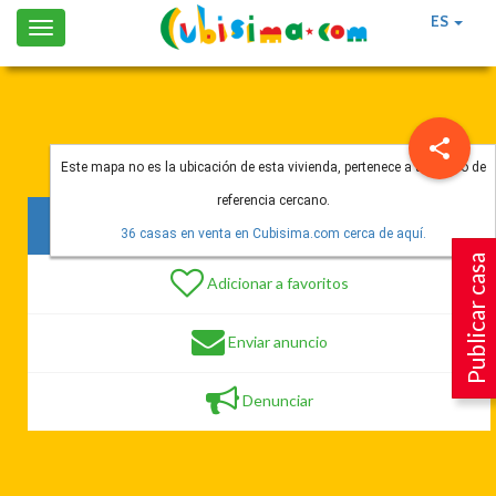
ES
Toggle
navigation
Este mapa no es la ubicación de esta vivienda, pertenece a un punto de
referencia cercano.
135 vistas
36 casas en venta en Cubisima.com cerca de aquí.
Publicar casa
Adicionar a favoritos
Enviar anuncio
Denunciar