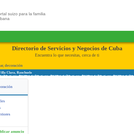
rtal suizo para la familia
ubana
Directorio de Servicios y Negocios de Cuba
Encuentra lo que necesitas, cerca de ti
r, decoración
Villa Clara, Ranchuelo
coración
les
s
eriores
blicar anuncio