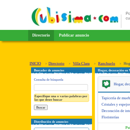
Po
c
Directorio
Publicar anuncio
INICIO
Directorio
Villa Clara
Ranchuelo
Hoga
Buscador de anuncios
Hogar, decoración en 
Consulta de búsqueda
Hogar, de
Especifique una o varias palabras por
Tapicería de mueb
las que desee buscar
Cristales y espejo
Decoración de int
Floristerías
Distribución de anuncios
Pu