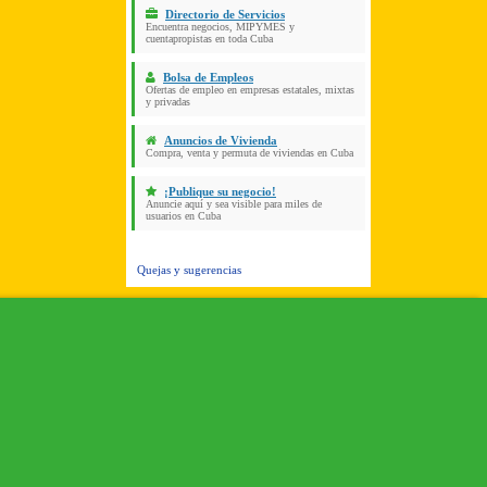
Directorio de Servicios
Encuentra negocios, MIPYMES y
cuentapropistas en toda Cuba
Bolsa de Empleos
Ofertas de empleo en empresas estatales, mixtas
y privadas
Anuncios de Vivienda
Compra, venta y permuta de viviendas en Cuba
¡Publique su negocio!
Anuncie aquí y sea visible para miles de
usuarios en Cuba
Quejas y sugerencias