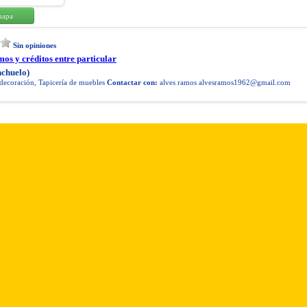
mapa
Sin opiniones
mos y créditos entre particular
nchuelo)
decoración, Tapicería de muebles
Contactar con:
alves ramos
alvesramos1962@gmail.com