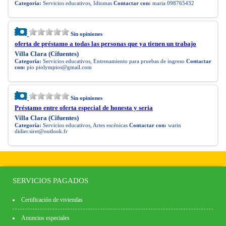
Categoría:
Servicios educativos, Idiomas
Contactar con:
maria 098765432
Sin opiniones
oferta de préstamo a todas las personas que ya tienen un trabajo
Villa Clara (Cifuentes)
Categoría:
Servicios educativos, Entrenamiento para pruebas de ingreso
Contactar
con:
pio
piolympios@gmail.com
Sin opiniones
Préstamo entre oferta especial de honesta y seria
Villa Clara (Cifuentes)
Categoría:
Servicios educativos, Artes escénicas
Contactar con:
warin
didier.siret@outlook.fr
SERVICIOS PAGADOS
Certificación de viviendas
Anuncios especiales