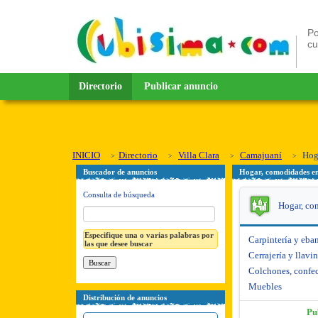
Po
c
Directorio
Publicar anuncio
INICIO
Directorio
Villa Clara
Camajuaní
Hog
Buscador de anuncios
Hogar, comodidades en
Consulta de búsqueda
Hogar, co
Especifique una o varias palabras por
Carpintería y eban
las que desee buscar
Cerrajería y llavi
Colchones, confec
Muebles
Distribución de anuncios
Pu