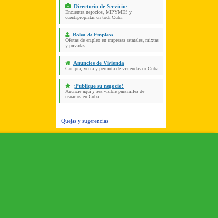
Directorio de Servicios
Encuentra negocios, MIPYMES y
cuentapropistas en toda Cuba
Bolsa de Empleos
Ofertas de empleo en empresas estatales, mixtas
y privadas
Anuncios de Vivienda
Compra, venta y permuta de viviendas en Cuba
¡Publique su negocio!
Anuncie aquí y sea visible para miles de
usuarios en Cuba
Quejas y sugerencias