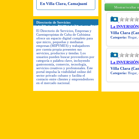
En Villa Clara, Camajuaní
Mostrar/ocultar 
Directorio de Servicios
La INVERSIÓN
El Directorio de Servicios, Empresas y
Villa Clara (Ca
Cuentapropistas de Cuba de Cubisima
Categoría:
Hogar, 
ofrece un espacio digital completo para
que micro, pequeñas y medianas
empresas (MIPYMES) y trabajadores
por cuenta propia presenten sus
servicios, productos y tiendas. Los
usuarios pueden buscar proveedores por
categoría o palabra clave, incluyendo
La INVERSIÓN
gastronomía, comercio, tecnología,
servicios creativos y profesionales. Este
Villa Clara (Ca
portal impulsa la visibilidad online del
Categoría:
Hogar, 
sector privado cubano y facilita el
contacto entre clientes y emprendedores
en el mercado nacional.