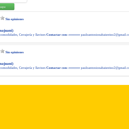
mapa
Sin opiniones
majuaní)
comodidades, Cerrajería y llavines
Contactar con:
rrrrrrrrrr
pauloantonionabaisreino2@gmail.
Sin opiniones
majuaní)
comodidades, Cerrajería y llavines
Contactar con:
rrrrrrrrrr
pauloantonionabaisreino2@gmail.