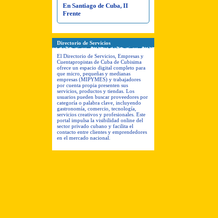
En Santiago de Cuba, II
Frente
Directorio de Servicios
El Directorio de Servicios, Empresas y
Cuentapropistas de Cuba de Cubisima
ofrece un espacio digital completo para
que micro, pequeñas y medianas
empresas (MIPYMES) y trabajadores
por cuenta propia presenten sus
servicios, productos y tiendas. Los
usuarios pueden buscar proveedores por
categoría o palabra clave, incluyendo
gastronomía, comercio, tecnología,
servicios creativos y profesionales. Este
portal impulsa la visibilidad online del
sector privado cubano y facilita el
contacto entre clientes y emprendedores
en el mercado nacional.