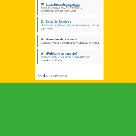
Directorio de Servicios
Encuentra negocios, MIPYMES y
cuentapropistas en toda Cuba
Bolsa de Empleos
Ofertas de empleo en empresas estatales, mixtas
y privadas
Anuncios de Vivienda
Compra, venta y permuta de viviendas en Cuba
¡Publique su negocio!
Anuncie aquí y sea visible para miles de
usuarios en Cuba
Quejas y sugerencias