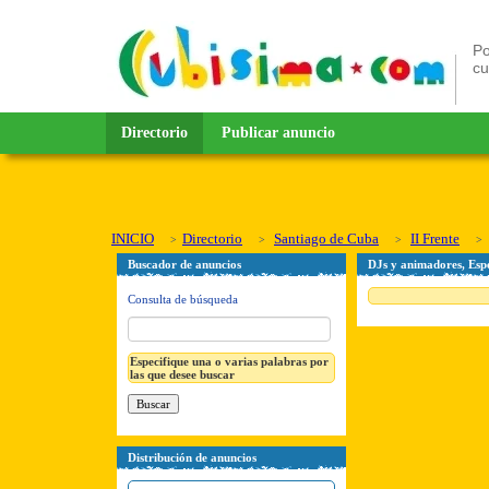
Po
c
Directorio
Publicar anuncio
INICIO
Directorio
Santiago de Cuba
II Frente
Buscador de anuncios
DJs y animadores, Espe
Consulta de búsqueda
Especifique una o varias palabras por
las que desee buscar
Distribución de anuncios