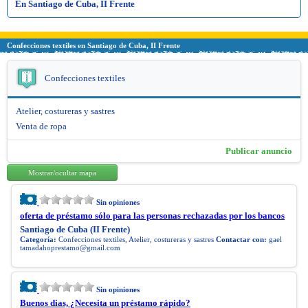
En Santiago de Cuba, II Frente
Confecciones textiles en Santiago de Cuba, II Frente
Confecciones textiles
Atelier, costureras y sastres
Venta de ropa
Publicar anuncio
Mostrar/ocultar mapa
Sin opiniones
oferta de préstamo sólo para las personas rechazadas por los bancos
Santiago de Cuba (II Frente)
Categoría:
Confecciones textiles, Atelier, costureras y sastres
Contactar con:
gael
tamadahoprestamo@gmail.com
Sin opiniones
Buenos dias, ¿Necesita un préstamo rápido?