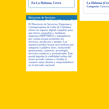
En La Habana, Cerro
La Habana (Cer
Categoría:
Gastron
Directorio de Servicios
El Directorio de Servicios, Empresas y
Cuentapropistas de Cuba de Cubisima
ofrece un espacio digital completo para
que micro, pequeñas y medianas
empresas (MIPYMES) y trabajadores
por cuenta propia presenten sus
servicios, productos y tiendas. Los
usuarios pueden buscar proveedores por
categoría o palabra clave, incluyendo
gastronomía, comercio, tecnología,
servicios creativos y profesionales. Este
portal impulsa la visibilidad online del
sector privado cubano y facilita el
contacto entre clientes y emprendedores
en el mercado nacional.