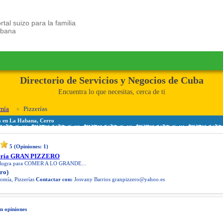
rtal suizo para la familia
ubana
Directorio de Servicios y Negocios de Cuba
Encuentra lo que necesitas, cerca de ti
mía
Pizzerías
a en La Habana, Cerro
5
(Opiniones:
1
)
zzería GRAN PIZZERO
r lugra para COMER A LO GRANDE...
ro)
omía, Pizzerías
Contactar con:
Josvany Barrios
granpizzero@yahoo.es
in opiniones