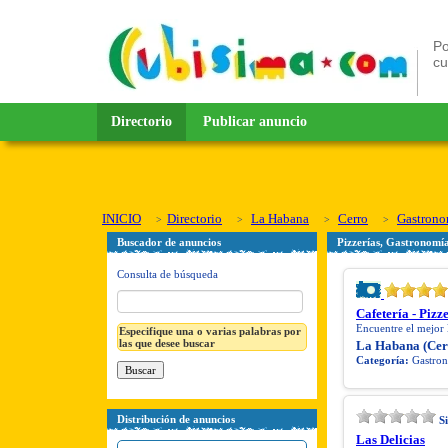
Po
c
Directorio
Publicar anuncio
INICIO
Directorio
La Habana
Cerro
Gastrono
Buscador de anuncios
Pizzerías, Gastronomí
Consulta de búsqueda
Cafetería - Pi
Encuentre el mejo
Especifique una o varias palabras por
las que desee buscar
La Habana (Cer
Categoría:
Gastron
Distribución de anuncios
S
Las Delicias