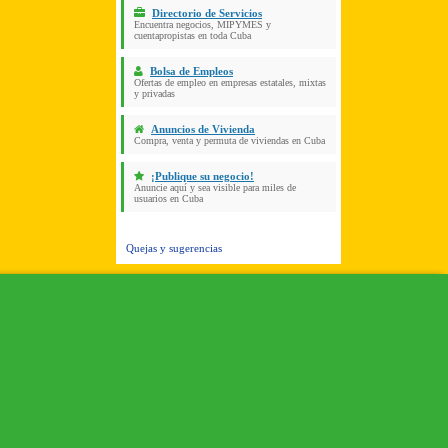
Directorio de Servicios
Encuentra negocios, MIPYMES y
cuentapropistas en toda Cuba
Bolsa de Empleos
Ofertas de empleo en empresas estatales, mixtas
y privadas
Anuncios de Vivienda
Compra, venta y permuta de viviendas en Cuba
¡Publique su negocio!
Anuncie aquí y sea visible para miles de
usuarios en Cuba
Quejas y sugerencias