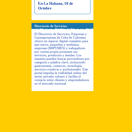
En La Habana, 10 de
Octubre
Directorio de Servicios
El Directorio de Servicios, Empresas y
Cuentapropistas de Cuba de Cubisima
ofrece un espacio digital completo para
que micro, pequeñas y medianas
empresas (MIPYMES) y trabajadores
por cuenta propia presenten sus
servicios, productos y tiendas. Los
usuarios pueden buscar proveedores por
categoría o palabra clave, incluyendo
gastronomía, comercio, tecnología,
servicios creativos y profesionales. Este
portal impulsa la visibilidad online del
sector privado cubano y facilita el
contacto entre clientes y emprendedores
en el mercado nacional.