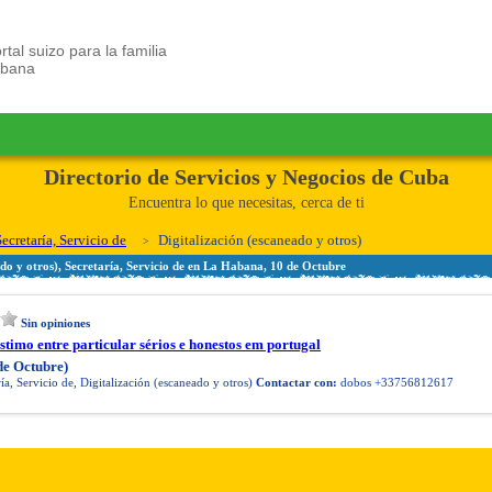
rtal suizo para la familia
ubana
Directorio de Servicios y Negocios de Cuba
Encuentra lo que necesitas, cerca de ti
Secretaría, Servicio de
Digitalización (escaneado y otros)
ado y otros), Secretaría, Servicio de en La Habana, 10 de Octubre
Sin opiniones
timo entre particular sérios e honestos em portugal
de Octubre)
ía, Servicio de, Digitalización (escaneado y otros)
Contactar con:
dobos +33756812617