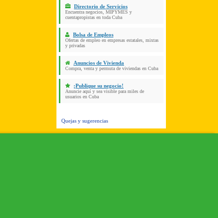
Directorio de Servicios
Encuentra negocios, MIPYMES y
cuentapropistas en toda Cuba
Bolsa de Empleos
Ofertas de empleo en empresas estatales, mixtas
y privadas
Anuncios de Vivienda
Compra, venta y permuta de viviendas en Cuba
¡Publique su negocio!
Anuncie aquí y sea visible para miles de
usuarios en Cuba
Quejas y sugerencias