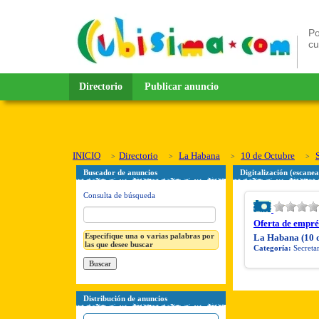
Po
c
Directorio
Publicar anuncio
INICIO
Directorio
La Habana
10 de Octubre
Buscador de anuncios
Digitalización (escane
Consulta de búsqueda
Oferta de emprés
Especifique una o varias palabras por
La Habana (10 
las que desee buscar
Categoría:
Secretar
Distribución de anuncios