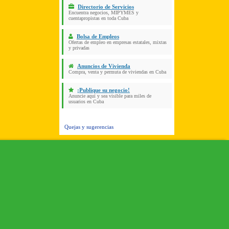
Directorio de Servicios
Encuentra negocios, MIPYMES y
cuentapropistas en toda Cuba
Bolsa de Empleos
Ofertas de empleo en empresas estatales, mixtas
y privadas
Anuncios de Vivienda
Compra, venta y permuta de viviendas en Cuba
¡Publique su negocio!
Anuncie aquí y sea visible para miles de
usuarios en Cuba
Quejas y sugerencias