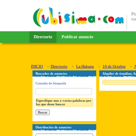
Po
c
Directorio
Publicar anuncio
INICIO
Directorio
La Habana
10 de Octubre
A
Buscador de anuncios
Alquiler de ómnibus, 
Consulta de búsqueda
Especifique una o varias palabras por
las que desee buscar
Distribución de anuncios