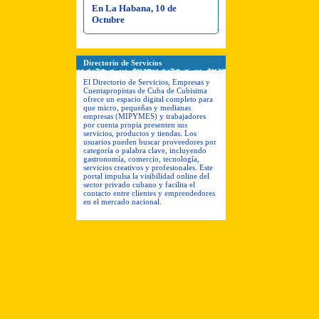
En La Habana, 10 de
Octubre
Directorio de Servicios
El Directorio de Servicios, Empresas y
Cuentapropistas de Cuba de Cubisima
ofrece un espacio digital completo para
que micro, pequeñas y medianas
empresas (MIPYMES) y trabajadores
por cuenta propia presenten sus
servicios, productos y tiendas. Los
usuarios pueden buscar proveedores por
categoría o palabra clave, incluyendo
gastronomía, comercio, tecnología,
servicios creativos y profesionales. Este
portal impulsa la visibilidad online del
sector privado cubano y facilita el
contacto entre clientes y emprendedores
en el mercado nacional.