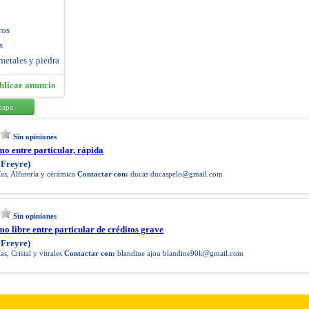
ros
s
metales y piedra
blicar anuncio
mapa
Sin opiniones
mo entre particular, rápida
 Freyre)
as, Alfarería y cerámica
Contactar con:
ducas
ducaspelo@gmail.com
Sin opiniones
mo libre entre particular de créditos grave
 Freyre)
as, Cristal y vitrales
Contactar con:
blandine ajou
blandine90k@gmail.com