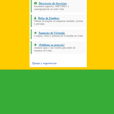
Directorio de Servicios
Encuentra negocios, MIPYMES y
cuentapropistas en toda Cuba
Bolsa de Empleos
Ofertas de empleo en empresas estatales, mixtas
y privadas
Anuncios de Vivienda
Compra, venta y permuta de viviendas en Cuba
¡Publique su negocio!
Anuncie aquí y sea visible para miles de
usuarios en Cuba
Quejas y sugerencias