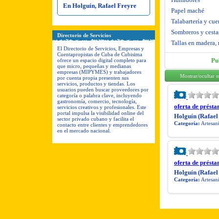
En Holguín, Rafael Freyre
Papel maché
Talabartería y cue
Sombreros y cesta
Directorio de Servicios
Tallas en madera, 
El Directorio de Servicios, Empresas y
Cuentapropistas de Cuba de Cubisima
Pu
ofrece un espacio digital completo para
que micro, pequeñas y medianas
empresas (MIPYMES) y trabajadores
Mostrar/ocultar 
por cuenta propia presenten sus
servicios, productos y tiendas. Los
usuarios pueden buscar proveedores por
categoría o palabra clave, incluyendo
gastronomía, comercio, tecnología,
oferta de présta
servicios creativos y profesionales. Este
portal impulsa la visibilidad online del
Holguín (Rafael
sector privado cubano y facilita el
Categoría:
Artesaní
contacto entre clientes y emprendedores
en el mercado nacional.
oferta de présta
Holguín (Rafael
Categoría:
Artesaní