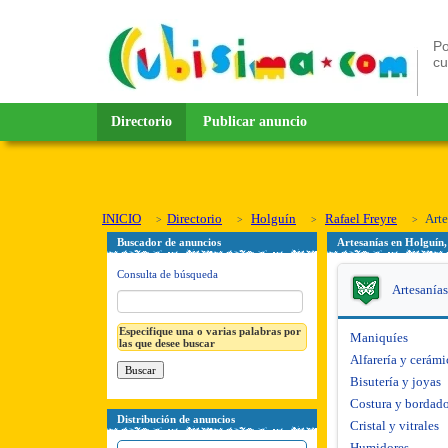
Po
c
Directorio
Publicar anuncio
INICIO
Directorio
Holguín
Rafael Freyre
Arte
Buscador de anuncios
Artesanías en Holguín,
Consulta de búsqueda
Artesanías
Especifique una o varias palabras por
Maniquíes
las que desee buscar
Alfarería y cerámi
Bisutería y joyas
Costura y bordad
Distribución de anuncios
Cristal y vitrales
Humidores