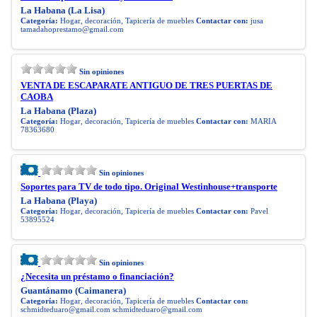
La Habana (La Lisa)
Categoría:
Hogar, decoración, Tapicería de muebles
Contactar con:
jusa
tamadahoprestamo@gmail.com
Sin opiniones
VENTA DE ESCAPARATE ANTIGUO DE TRES PUERTAS DE
CAOBA
La Habana (Plaza)
Categoría:
Hogar, decoración, Tapicería de muebles
Contactar con:
MARIA
78363680
Sin opiniones
Soportes para TV de todo tipo. Original Westinhouse+transporte
La Habana (Playa)
Categoría:
Hogar, decoración, Tapicería de muebles
Contactar con:
Pavel
53895524
Sin opiniones
¿Necesita un préstamo o financiación?
Guantánamo (Caimanera)
Categoría:
Hogar, decoración, Tapicería de muebles
Contactar con:
schmidteduaro@gmail.com
schmidteduaro@gmail.com