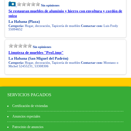
Sin opiniones
Se restauran muebles de aluminio y hierro con envoltura y cordón de
suiza
La Habana (Plaza)
Categoría:
Hogar, decoración, Tapicería de muebles
Contactar con:
Luis Fredy
55094652
Sin opiniones
Limpieza de muebles "ProLimp"
La Habana (San Miguel del Padrón)
Categoría:
Hogar, decoración, Tapicería de muebles
Contactar con:
Montano o
Michel 52455231, 53308306
SERVICIOS PAGADOS
Certificación de viviendas
Anuncios especiales
Patrocinio de anuncios