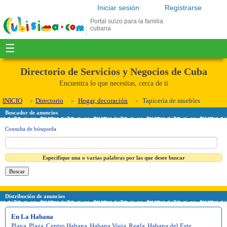
Iniciar sesión
Registrarse
Portal suizo para la familia
cubana
☰
Directorio de Servicios y Negocios de Cuba
Encuentra lo que necesitas, cerca de ti
INICIO
Directorio
Hogar, decoración
Tapicería de muebles
Buscador de anuncios
Consulta de búsqueda
Especifique una o varias palabras por las que desee buscar
Distribución de anuncios
En La Habana
Playa
,
Plaza
,
Centro Habana
,
Habana Vieja
,
Regla
,
Habana del Este
,