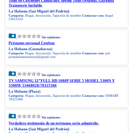
Todo en Colchones Camas,box Spring Todo Original. Garantía
Transporte Incluido
La Habana (San Miguel del Padrón)
Categoría:
Hogar, decoración, Tapicería de muebles
Contactar con:
Angel
53615534
Sin opiniones
Préstamo personal Cetelem
La Habana (Guanabacoa)
Categoría:
Hogar, decoración, Tapicería de muebles
Contactar con:
joel
prestamistaemmanuel@gmail.com
Sin opiniones
TV SAMSUNG 32”FULL HD 1080P SERIE 5 MODEL 5300N Y
5300M, 53468028/78325366
La Habana (Plaza)
Categoría:
Hogar, decoración, Tapicería de muebles
Contactar con:
OSMARY
78325366
Sin opiniones
Verdadero testimonio de un préstamo serio adquirido.
La Habana (San Miguel del Padrón)