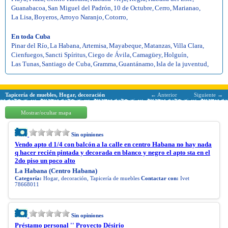
Guanabacoa
,
San Miguel del Padrón
,
10 de Octubre
,
Cerro
,
Marianao
,
La Lisa
,
Boyeros
,
Arroyo Naranjo
,
Cotorro
,
En toda Cuba
Pinar del Río
,
La Habana
,
Artemisa
,
Mayabeque
,
Matanzas
,
Villa Clara
,
Cienfuegos
,
Sancti Spíritus
,
Ciego de Ávila
,
Camagüey
,
Holguín
,
Las Tunas
,
Santiago de Cuba
,
Gramma
,
Guantánamo
,
Isla de la juventud
,
Tapicería de muebles, Hogar, decoración
← Anterior
Siguiente →
Mostrar/ocultar mapa
Sin opiniones
Vendo apto d 1/4 con balcón a la calle en centro Habana no hay nada
q hacer recién pintada y decorada en blanco y negro el apto sta en el
2do piso un poco alto
La Habana (Centro Habana)
Categoría:
Hogar, decoración, Tapicería de muebles
Contactar con:
Ivet
78668011
Sin opiniones
Préstamo personal '' Proyecto Désirio