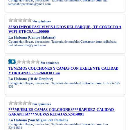
Categoría:
Hogar, decoración, Tapicería de muebles
Contactar con:
ana
tamadahoprestamo@gmail.com
Sin opiniones
33NO IMPORTA SI VIVES LEJOS DEL PARQUE , TE CONECTO A
WIFI-ETECSA......00000
La Habana (Centro Habana)
Categoría:
Hogar, decoración, Tapicería de muebles
Contactar con:
redhabana
redhabanacuba@gmail.com
Sin opiniones
TENEMOS COLCHONES Y CAMAS CON EXELENTE CALIDAD
Y ORIGINAL - 53-268-838 Luis
La Habana (10 de Octubre)
Categoría:
Hogar, decoración, Tapicería de muebles
Contactar con:
Luis 53-268-
838
Sin opiniones
***MUEBLES-CAMAS-COLCHONES***RAPIDEZ-CALIDAD-
GARANTIA***NUEVAS REBAJAS.52414891
La Habana (San Miguel del Padrón)
Categoría:
Hogar, decoración, Tapicería de muebles
Contactar con:
Leo
52414891