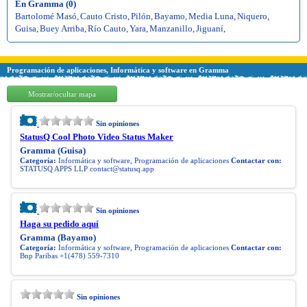
En Gramma (0)
Bartolomé Masó
,
Cauto Cristo
,
Pilón
,
Bayamo
,
Media Luna
,
Niquero
,
Guisa
,
Buey Arriba
,
Río Cauto
,
Yara
,
Manzanillo
,
Jiguaní
,
Programación de aplicaciones, Informática y software en Gramma
Mostrar/ocultar mapa
Sin opiniones
StatusQ Cool Photo Video Status Maker
Gramma (Guisa)
Categoría:
Informática y software, Programación de aplicaciones
Contactar con:
STATUSQ APPS LLP
contact@statusq.app
Sin opiniones
Haga su pedido aquí
Gramma (Bayamo)
Categoría:
Informática y software, Programación de aplicaciones
Contactar con:
Bnp Paribas +1(478) 559-7310
Sin opiniones