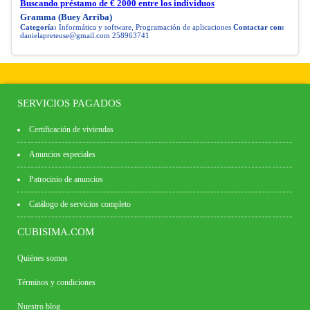
Buscando préstamo de € 2000 entre los individuos
Gramma (Buey Arriba)
Categoría:
Informática y software, Programación de aplicaciones
Contactar con:
danielapreteuse@gmail.com
258963741
SERVICIOS PAGADOS
Certificación de viviendas
Anuncios especiales
Patrocinio de anuncios
Catálogo de servicios completo
CUBISIMA.COM
Quiénes somos
Términos y condiciones
Nuestro blog