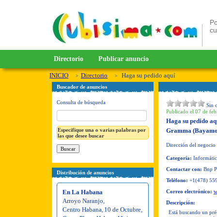
Po
c
Directorio
Publicar anuncio
INICIO
Directorio
Haga su pedido aquí
Buscador de anuncios
Consulta de búsqueda
Sin 
Publicado el 07 de feb
Haga su pedido a
Especifique una o varias palabras por
Gramma (Bayamo
las que desee buscar
Dirección del negocio
Categoría:
Informátic
Contactar con:
Bnp P
Distribución de anuncios
Teléfono:
+1(478) 55
En La Habana
Correo electrónico:
w
Arroyo Naranjo
,
Descripción:
Centro Habana
,
10 de Octubre
,
Está buscando un prés