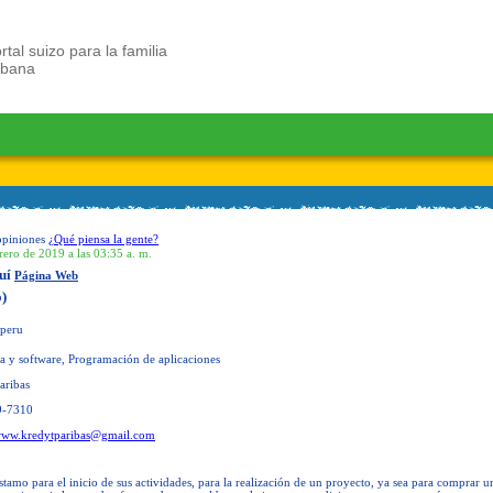
rtal suizo para la familia
ubana
opiniones
¿Qué piensa la gente?
rero de 2019 a las 03:35 a. m.
quí
Página Web
)
peru
a y software, Programación de aplicaciones
aribas
9-7310
ww.kredytparibas@gmail.com
tamo para el inicio de sus actividades, para la realización de un proyecto, ya sea para comprar u