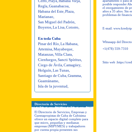
Cerro
,
Playa
,
Habana Vieja
,
apartamento o para in
posible responder Ah
Regla
,
Guanabacoa
,
el otorgamiento de p
Habana del Este
,
Plaza
,
años a 35 años. Sin e
problemas de financi
Marianao
,
San Miguel del Padrón
,
Boyeros
,
La Lisa
,
Cotorro
,
E-mail:
www.kredytp
En toda Cuba
Whtasapp del Directo
Pinar del Río
,
La Habana
,
Artemisa
,
Mayabeque
,
+1(478) 559-7310
Matanzas
,
Villa Clara
,
Cienfuegos
,
Sancti Spíritus
,
Sitio web :https://cr
Ciego de Ávila
,
Camagüey
,
Holguín
,
Las Tunas
,
Santiago de Cuba
,
Gramma
,
Guantánamo
,
Isla de la juventud
,
Directorio de Servicios
El Directorio de Servicios, Empresas y
Cuentapropistas de Cuba de Cubisima
ofrece un espacio digital completo para
que micro, pequeñas y medianas
empresas (MIPYMES) y trabajadores
por cuenta propia presenten sus