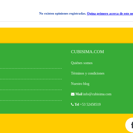
No existen opiniones registradas.
Opina primero acerca de este ne
CUBISIMA.COM
Quiénes somos
Términos y condiciones
Nuestro blog
Mail
info@cubisima.com
Tel
+53 52458519