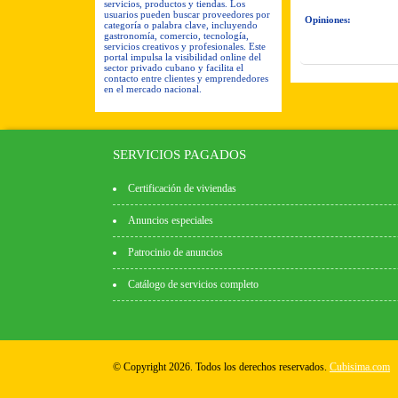
servicios, productos y tiendas. Los
usuarios pueden buscar proveedores por
Opiniones:
categoría o palabra clave, incluyendo
gastronomía, comercio, tecnología,
servicios creativos y profesionales. Este
portal impulsa la visibilidad online del
sector privado cubano y facilita el
contacto entre clientes y emprendedores
en el mercado nacional.
SERVICIOS PAGADOS
Certificación de viviendas
Anuncios especiales
Patrocinio de anuncios
Catálogo de servicios completo
© Copyright 2026. Todos los derechos reservados.
Cubisima.com