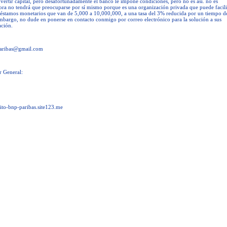
vertir capital, pero desafortunadamente el banco le impone condiciones, pero no es así. no es
ora no tendrá que preocuparse por sí mismo porque es una organización privada que puede facili
réstamos monetarios que van de 5,000 a 10,000,000, a una tasa del 3% reducida por un tiempo d
mbargo, no dude en ponerse en contacto conmigo por correo electrónico para la solución a sus
ación.
aribas@gmail.com
r General:
edito-bnp-paribas.site123.me