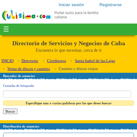
Iniciar sesión
Registrarse
Portal suizo para la familia
cubana
☰
Directorio de Servicios y Negocios de Cuba
Encuentra lo que necesitas, cerca de ti
INICIO
Directorio
Cienfuegos
Santa Isabel de las Lajas
Venta de discos y casettes
Casettes y discos viejos
Buscador de anuncios
Consulta de búsqueda
Especifique una o varias palabras por las que desee buscar
Distribución de anuncios