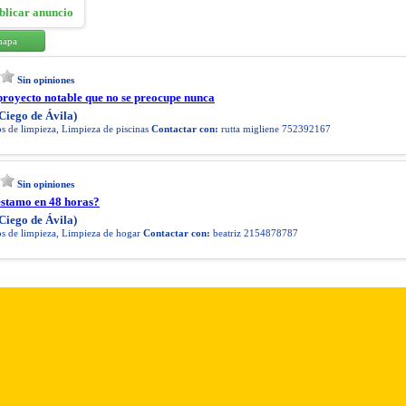
blicar anuncio
mapa
Sin opiniones
 proyecto notable que no se preocupe nunca
Ciego de Ávila)
s de limpieza, Limpieza de piscinas
Contactar con:
rutta migliene 752392167
Sin opiniones
éstamo en 48 horas?
Ciego de Ávila)
os de limpieza, Limpieza de hogar
Contactar con:
beatriz 2154878787