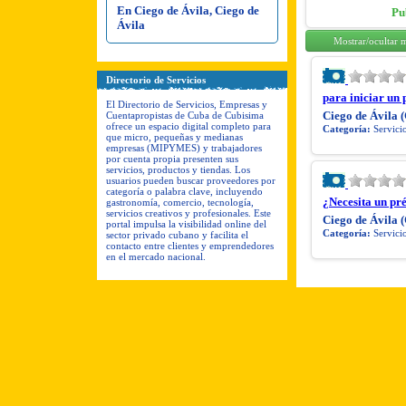
En Ciego de Ávila, Ciego de
Pu
Ávila
Mostrar/ocultar 
Directorio de Servicios
para iniciar un
El Directorio de Servicios, Empresas y
Cuentapropistas de Cuba de Cubisima
Ciego de Ávila (
ofrece un espacio digital completo para
Categoría:
Servicio
que micro, pequeñas y medianas
empresas (MIPYMES) y trabajadores
por cuenta propia presenten sus
servicios, productos y tiendas. Los
usuarios pueden buscar proveedores por
categoría o palabra clave, incluyendo
¿Necesita un pr
gastronomía, comercio, tecnología,
servicios creativos y profesionales. Este
Ciego de Ávila (
portal impulsa la visibilidad online del
Categoría:
Servici
sector privado cubano y facilita el
contacto entre clientes y emprendedores
en el mercado nacional.