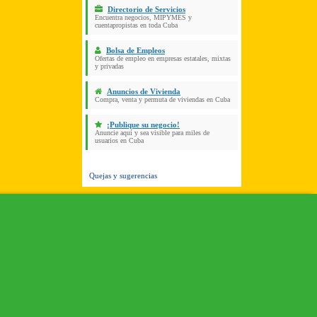
Directorio de Servicios
Encuentra negocios, MIPYMES y
cuentapropistas en toda Cuba
Bolsa de Empleos
Ofertas de empleo en empresas estatales, mixtas
y privadas
Anuncios de Vivienda
Compra, venta y permuta de viviendas en Cuba
¡Publique su negocio!
Anuncie aquí y sea visible para miles de
usuarios en Cuba
Quejas y sugerencias