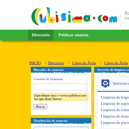
Po
c
Directorio
Publicar anuncio
INICIO
Directorio
Ciego de Ávila
Ciego de Ávila
Buscador de anuncios
Servicios de limpieza e
Consulta de búsqueda
Servicios 
Especifique una o varias palabras por
Limpieza de hoga
las que desee buscar
Limpieza de super
Limpieza de ciste
Limpieza de áreas
Distribución de anuncios
Limpieza de pisci