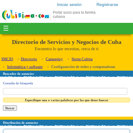
Iniciar sesión
Registrarse
Portal suizo para la familia
cubana
☰
Directorio de Servicios y Negocios de Cuba
Encuentra lo que necesitas, cerca de ti
INICIO
Directorio
Camagüey
Sierra Cubita
Informática y software
Configuración de redes y computadoras
Buscador de anuncios
Consulta de búsqueda
Especifique una o varias palabras por las que desee buscar
Distribución de anuncios