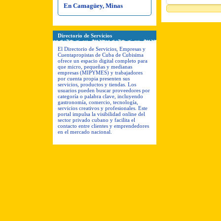
En Camagüey, Minas
Directorio de Servicios
El Directorio de Servicios, Empresas y
Cuentapropistas de Cuba de Cubisima
ofrece un espacio digital completo para
que micro, pequeñas y medianas
empresas (MIPYMES) y trabajadores
por cuenta propia presenten sus
servicios, productos y tiendas. Los
usuarios pueden buscar proveedores por
categoría o palabra clave, incluyendo
gastronomía, comercio, tecnología,
servicios creativos y profesionales. Este
portal impulsa la visibilidad online del
sector privado cubano y facilita el
contacto entre clientes y emprendedores
en el mercado nacional.