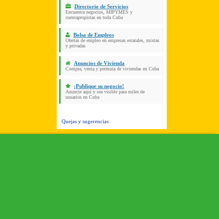
Directorio de Servicios
Encuentra negocios, MIPYMES y
cuentapropistas en toda Cuba
Bolsa de Empleos
Ofertas de empleo en empresas estatales, mixtas
y privadas
Anuncios de Vivienda
Compra, venta y permuta de viviendas en Cuba
¡Publique su negocio!
Anuncie aquí y sea visible para miles de
usuarios en Cuba
Quejas y sugerencias