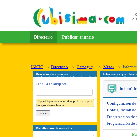
Po
c
Directorio
Publicar anuncio
INICIO
Directorio
Camagüey
Minas
Informát
Buscador de anuncios
Informática y softwar
Consulta de búsqueda
Informátic
Especifique una o varias palabras por
Configuración de
las que desee buscar
Configuración de 
Programación de 
Programación de s
Distribución de anuncios
Pu