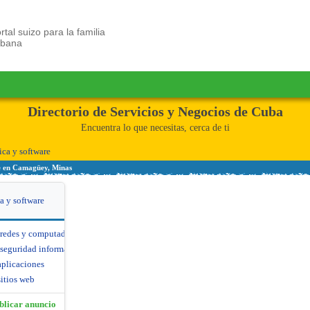
rtal suizo para la familia
ubana
Directorio de Servicios y Negocios de Cuba
Encuentra lo que necesitas, cerca de ti
ica y software
e en Camagüey, Minas
a y software
 redes y computadoras
seguridad informática
aplicaciones
itios web
blicar anuncio