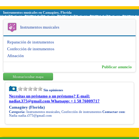
Instrumentos musicales en Camagüey, Florida
Instrumentos musicales
Reparación de instrumentos
Confección de instrumentos
Afinación
Publicar anuncio
Mostrar/ocultar mapa
Sin opiniones
Necesitas un préstamo o un préstamo? E-mail:
nadiat.375@gmail.com
Whatsapp: + 1 58 76009717
Camagüey (Florida)
Categoría:
Instrumentos musicales, Confección de instrumentos
Contactar con:
Nadia
nadia.t375@gmail.com