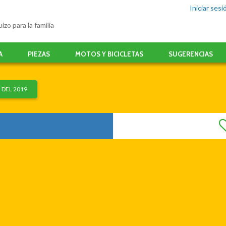
Iniciar sesi
izo para la familia
A
PIEZAS
MOTOS Y BICICLETAS
SUGERENCIAS
 DEL 2019