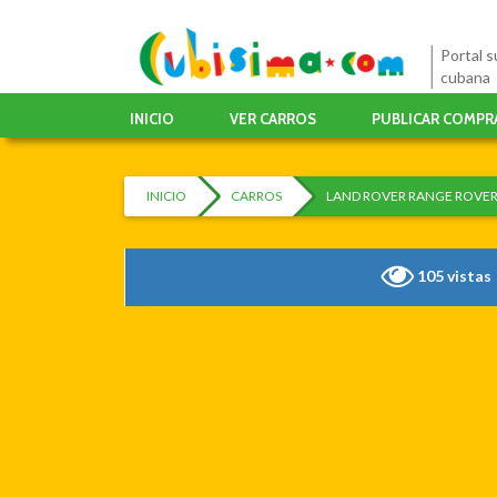
Portal su
cubana
INICIO
VER CARROS
PUBLICAR COMPR
INICIO
CARROS
LAND ROVER RANGE ROVER
105 vistas