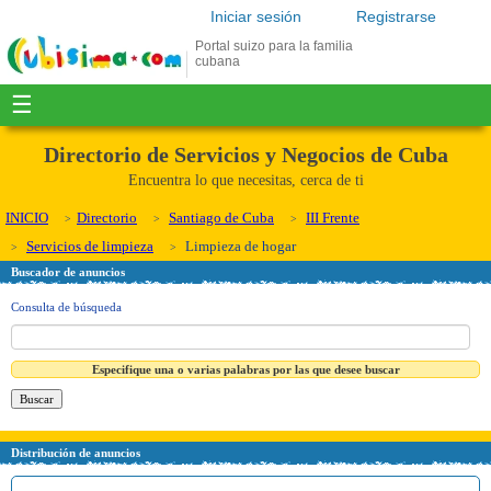
Iniciar sesión
Registrarse
Portal suizo para la familia
cubana
☰
Directorio de Servicios y Negocios de Cuba
Encuentra lo que necesitas, cerca de ti
INICIO
Directorio
Santiago de Cuba
III Frente
Servicios de limpieza
Limpieza de hogar
Buscador de anuncios
Consulta de búsqueda
Especifique una o varias palabras por las que desee buscar
Distribución de anuncios