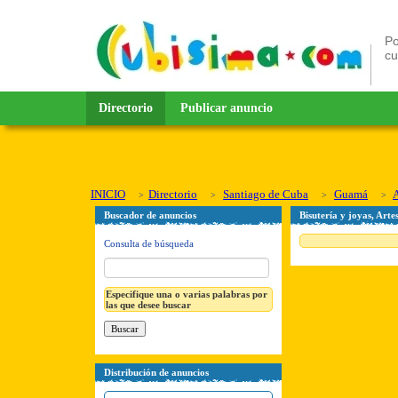
Po
c
Directorio
Publicar anuncio
INICIO
Directorio
Santiago de Cuba
Guamá
A
Buscador de anuncios
Bisutería y joyas, Art
Consulta de búsqueda
Especifique una o varias palabras por
las que desee buscar
Distribución de anuncios