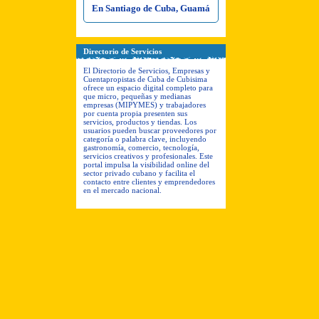
En Santiago de Cuba, Guamá
Directorio de Servicios
El Directorio de Servicios, Empresas y
Cuentapropistas de Cuba de Cubisima
ofrece un espacio digital completo para
que micro, pequeñas y medianas
empresas (MIPYMES) y trabajadores
por cuenta propia presenten sus
servicios, productos y tiendas. Los
usuarios pueden buscar proveedores por
categoría o palabra clave, incluyendo
gastronomía, comercio, tecnología,
servicios creativos y profesionales. Este
portal impulsa la visibilidad online del
sector privado cubano y facilita el
contacto entre clientes y emprendedores
en el mercado nacional.