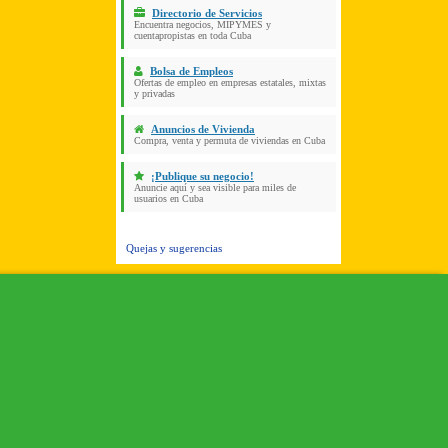
Directorio de Servicios
Encuentra negocios, MIPYMES y
cuentapropistas en toda Cuba
Bolsa de Empleos
Ofertas de empleo en empresas estatales, mixtas
y privadas
Anuncios de Vivienda
Compra, venta y permuta de viviendas en Cuba
¡Publique su negocio!
Anuncie aquí y sea visible para miles de
usuarios en Cuba
Quejas y sugerencias