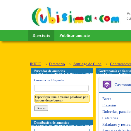
Po
c
Directorio
Publicar anuncio
INICIO
Directorio
Santiago de Cuba
Contramaestr
Buscador de anuncios
Gastronomía en Santi
Consulta de búsqueda
Gastrono
Especifique una o varias palabras por
Bares
las que desee buscar
Pizzerías
Dulcerías, panader
Cafeterías
Distribución de anuncios
Paladares y restau
Servicios de bufet