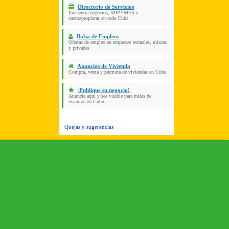
Directorio de Servicios
Encuentra negocios, MIPYMES y
cuentapropistas en toda Cuba
Bolsa de Empleos
Ofertas de empleo en empresas estatales, mixtas
y privadas
Anuncios de Vivienda
Compra, venta y permuta de viviendas en Cuba
¡Publique su negocio!
Anuncie aquí y sea visible para miles de
usuarios en Cuba
Quejas y sugerencias