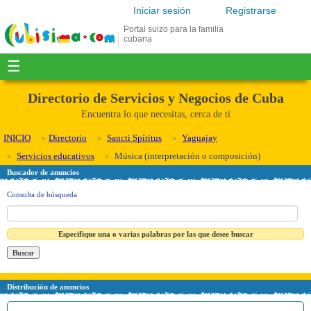
Iniciar sesión
Registrarse
Portal suizo para la familia
cubana
☰
Directorio de Servicios y Negocios de Cuba
Encuentra lo que necesitas, cerca de ti
INICIO
Directorio
Sancti Spíritus
Yaguajay
Servicios educativos
Música (interpretación o composición)
Buscador de anuncios
Consulta de búsqueda
Especifique una o varias palabras por las que desee buscar
Distribución de anuncios