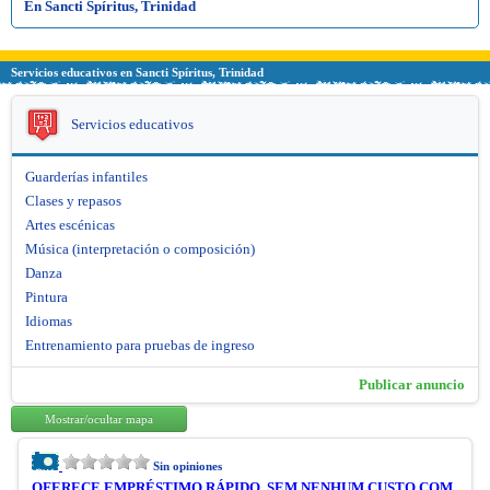
En Sancti Spíritus, Trinidad
Servicios educativos en Sancti Spíritus, Trinidad
Servicios educativos
Guarderías infantiles
Clases y repasos
Artes escénicas
Música (interpretación o composición)
Danza
Pintura
Idiomas
Entrenamiento para pruebas de ingreso
Publicar anuncio
Mostrar/ocultar mapa
Sin opiniones
OFERECE EMPRÉSTIMO RÁPIDO, SEM NENHUM CUSTO COM