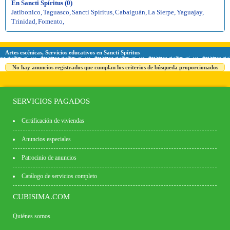
En Sancti Spíritus (0)
Jatibonico
,
Taguasco
,
Sancti Spíritus
,
Cabaiguán
,
La Sierpe
,
Yaguajay
,
Trinidad
,
Fomento
,
Artes escénicas, Servicios educativos en Sancti Spíritus
No hay anuncios registrados que cumplan los criterios de búsqueda proporcionados
SERVICIOS PAGADOS
Certificación de viviendas
Anuncios especiales
Patrocinio de anuncios
Catálogo de servicios completo
CUBISIMA.COM
Quiénes somos