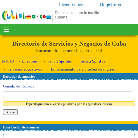
Iniciar sesión
Registrarse
Portal suizo para la familia
cubana
☰
Directorio de Servicios y Negocios de Cuba
Encuentra lo que necesitas, cerca de ti
INICIO
Directorio
Sancti Spíritus
Sancti Spíritus
Servicios educativos
Entrenamiento para pruebas de ingreso
Buscador de anuncios
Consulta de búsqueda
Especifique una o varias palabras por las que desee buscar
Distribución de anuncios