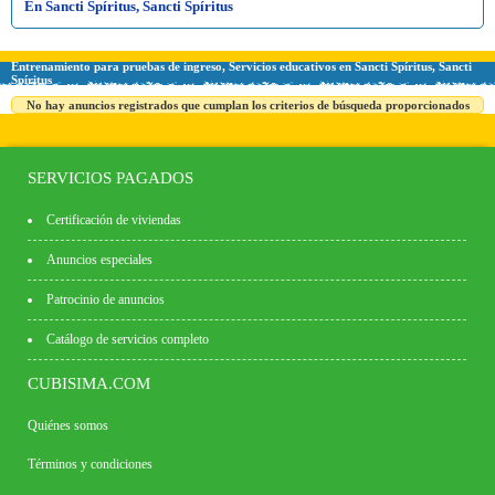
En Sancti Spíritus, Sancti Spíritus
Entrenamiento para pruebas de ingreso, Servicios educativos en Sancti Spíritus, Sancti
Spíritus
No hay anuncios registrados que cumplan los criterios de búsqueda proporcionados
SERVICIOS PAGADOS
Certificación de viviendas
Anuncios especiales
Patrocinio de anuncios
Catálogo de servicios completo
CUBISIMA.COM
Quiénes somos
Términos y condiciones