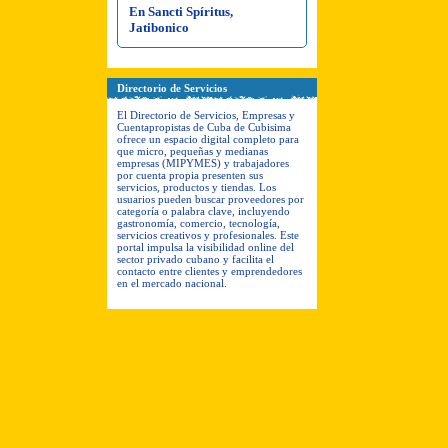
En Sancti Spíritus,
Jatibonico
Directorio de Servicios
El Directorio de Servicios, Empresas y
Cuentapropistas de Cuba de Cubisima
ofrece un espacio digital completo para
que micro, pequeñas y medianas
empresas (MIPYMES) y trabajadores
por cuenta propia presenten sus
servicios, productos y tiendas. Los
usuarios pueden buscar proveedores por
categoría o palabra clave, incluyendo
gastronomía, comercio, tecnología,
servicios creativos y profesionales. Este
portal impulsa la visibilidad online del
sector privado cubano y facilita el
contacto entre clientes y emprendedores
en el mercado nacional.