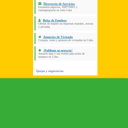
Directorio de Servicios
Encuentra negocios, MIPYMES y
cuentapropistas en toda Cuba
Bolsa de Empleos
Ofertas de empleo en empresas estatales, mixtas
y privadas
Anuncios de Vivienda
Compra, venta y permuta de viviendas en Cuba
¡Publique su negocio!
Anuncie aquí y sea visible para miles de
usuarios en Cuba
Quejas y sugerencias