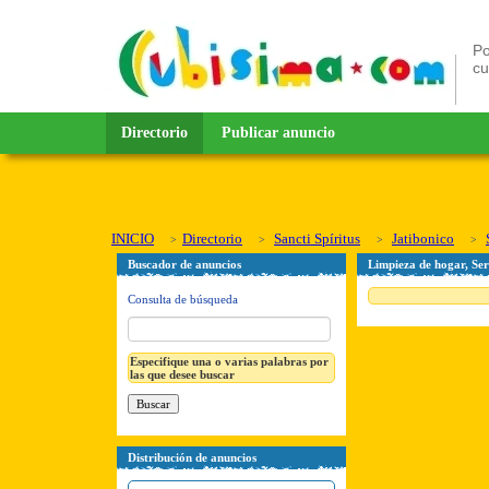
Po
c
Directorio
Publicar anuncio
INICIO
Directorio
Sancti Spíritus
Jatibonico
Buscador de anuncios
Limpieza de hogar, Serv
Consulta de búsqueda
Especifique una o varias palabras por
las que desee buscar
Distribución de anuncios