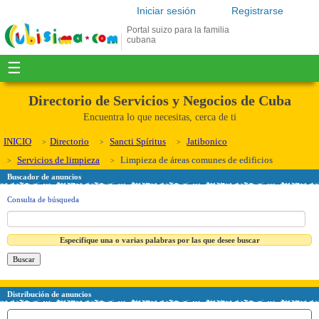
Iniciar sesión
Registrarse
Portal suizo para la familia
cubana
☰
Directorio de Servicios y Negocios de Cuba
Encuentra lo que necesitas, cerca de ti
INICIO
Directorio
Sancti Spíritus
Jatibonico
Servicios de limpieza
Limpieza de áreas comunes de edificios
Buscador de anuncios
Consulta de búsqueda
Especifique una o varias palabras por las que desee buscar
Distribución de anuncios