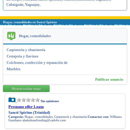
Cabaiguán
,
Yaguajay
,
Hogar, comodidades en Sancti Spíritus
Hogar, comodidades
Carpintería y ebanistería
Cerrajería y llavines
Colchones, confección y reparación de
Muebles
Publicar anuncio
Mostrar/ocultar mapa
Sin opiniones
Prestamo offer Loans
Sancti Spíritus (Trinidad)
Categoría:
Hogar, comodidades, Carpintería y ebanistería
Contactar con:
Williams
Gaudiano
alaskaloanfunding@cash4u.com