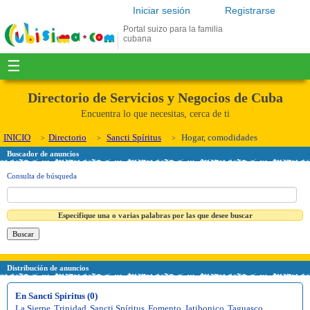
Iniciar sesión
Registrarse
Portal suizo para la familia
cubana
☰
Directorio de Servicios y Negocios de Cuba
Encuentra lo que necesitas, cerca de ti
INICIO
Directorio
Sancti Spíritus
Hogar, comodidades
Buscador de anuncios
Consulta de búsqueda
Especifique una o varias palabras por las que desee buscar
Distribución de anuncios
En Sancti Spíritus (0)
La Sierpe
,
Trinidad
,
Sancti Spíritus
,
Fomento
,
Jatibonico
,
Taguasco
,