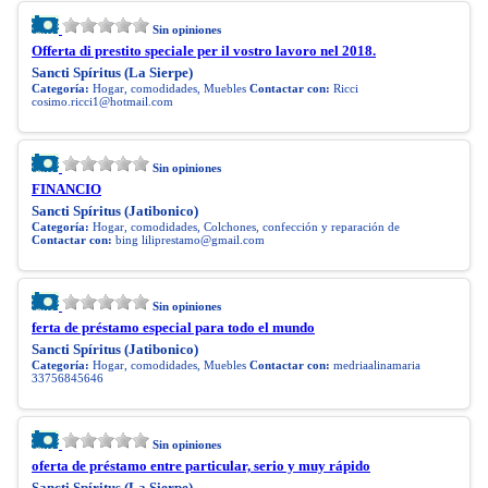
Sin opiniones
Offerta di prestito speciale per il vostro lavoro nel 2018.
Sancti Spíritus (La Sierpe)
Categoría:
Hogar, comodidades, Muebles
Contactar con:
Ricci
cosimo.ricci1@hotmail.com
Sin opiniones
FINANCIO
Sancti Spíritus (Jatibonico)
Categoría:
Hogar, comodidades, Colchones, confección y reparación de
Contactar con:
bing
liliprestamo@gmail.com
Sin opiniones
ferta de préstamo especial para todo el mundo
Sancti Spíritus (Jatibonico)
Categoría:
Hogar, comodidades, Muebles
Contactar con:
medriaalinamaria
33756845646
Sin opiniones
oferta de préstamo entre particular, serio y muy rápido
Sancti Spíritus (La Sierpe)