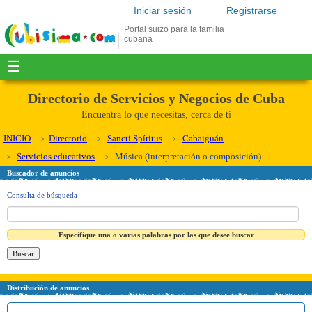
Iniciar sesión
Registrarse
Portal suizo para la familia
cubana
☰
Directorio de Servicios y Negocios de Cuba
Encuentra lo que necesitas, cerca de ti
INICIO
Directorio
Sancti Spíritus
Cabaiguán
Servicios educativos
Música (interpretación o composición)
Buscador de anuncios
Consulta de búsqueda
Especifique una o varias palabras por las que desee buscar
Distribución de anuncios