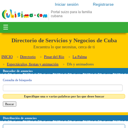
Iniciar sesión
Registrarse
Portal suizo para la familia
cubana
☰
Directorio de Servicios y Negocios de Cuba
Encuentra lo que necesitas, cerca de ti
INICIO
Directorio
Pinar del Río
La Palma
Espectáculos, fiestas y animación
DJs y animadores
Buscador de anuncios
Consulta de búsqueda
Especifique una o varias palabras por las que desee buscar
Distribución de anuncios