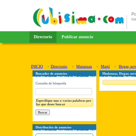
Po
c
Directorio
Publicar anuncio
INICIO
Directorio
Matanzas
Martí
Hogar, ser
Buscador de anuncios
Mudanzas, Hogar, serv
Consulta de búsqueda
Especifique una o varias palabras por
las que desee buscar
Distribución de anuncios