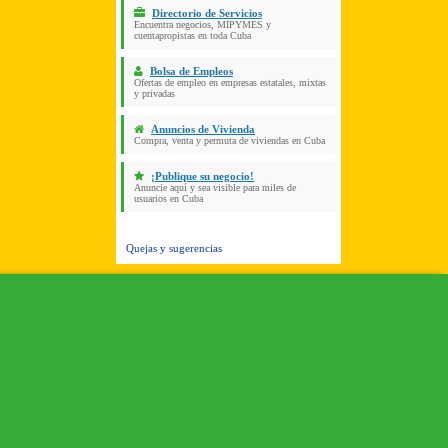
Directorio de Servicios
Encuentra negocios, MIPYMES y
cuentapropistas en toda Cuba
Bolsa de Empleos
Ofertas de empleo en empresas estatales, mixtas
y privadas
Anuncios de Vivienda
Compra, venta y permuta de viviendas en Cuba
¡Publique su negocio!
Anuncie aquí y sea visible para miles de
usuarios en Cuba
Quejas y sugerencias