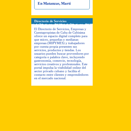
En Matanzas, Martí
Directorio de Servicios
El Directorio de Servicios, Empresas y
Cuentapropistas de Cuba de Cubisima
ofrece un espacio digital completo para
que micro, pequeñas y medianas
empresas (MIPYMES) y trabajadores
por cuenta propia presenten sus
servicios, productos y tiendas. Los
usuarios pueden buscar proveedores por
categoría o palabra clave, incluyendo
gastronomía, comercio, tecnología,
servicios creativos y profesionales. Este
portal impulsa la visibilidad online del
sector privado cubano y facilita el
contacto entre clientes y emprendedores
en el mercado nacional.