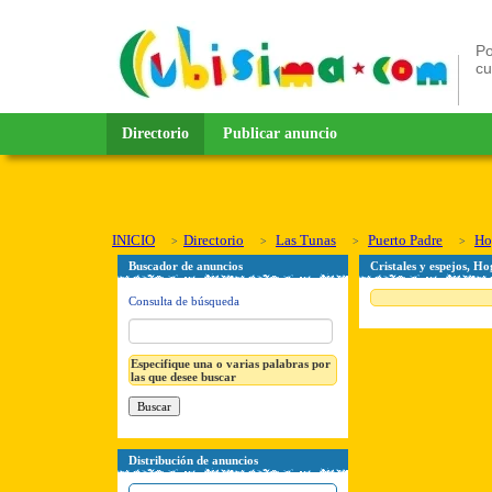
Po
c
Directorio
Publicar anuncio
INICIO
Directorio
Las Tunas
Puerto Padre
Ho
Buscador de anuncios
Cristales y espejos, H
Consulta de búsqueda
Especifique una o varias palabras por
las que desee buscar
Distribución de anuncios