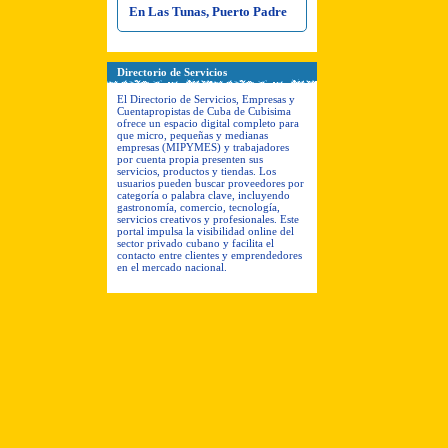
En Las Tunas, Puerto Padre
Directorio de Servicios
El Directorio de Servicios, Empresas y
Cuentapropistas de Cuba de Cubisima
ofrece un espacio digital completo para
que micro, pequeñas y medianas
empresas (MIPYMES) y trabajadores
por cuenta propia presenten sus
servicios, productos y tiendas. Los
usuarios pueden buscar proveedores por
categoría o palabra clave, incluyendo
gastronomía, comercio, tecnología,
servicios creativos y profesionales. Este
portal impulsa la visibilidad online del
sector privado cubano y facilita el
contacto entre clientes y emprendedores
en el mercado nacional.