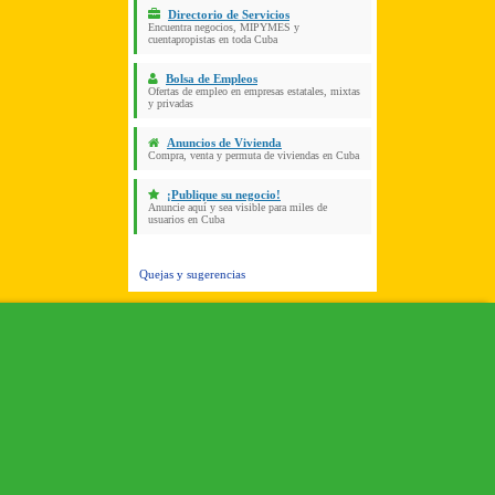
Directorio de Servicios
Encuentra negocios, MIPYMES y
cuentapropistas en toda Cuba
Bolsa de Empleos
Ofertas de empleo en empresas estatales, mixtas
y privadas
Anuncios de Vivienda
Compra, venta y permuta de viviendas en Cuba
¡Publique su negocio!
Anuncie aquí y sea visible para miles de
usuarios en Cuba
Quejas y sugerencias