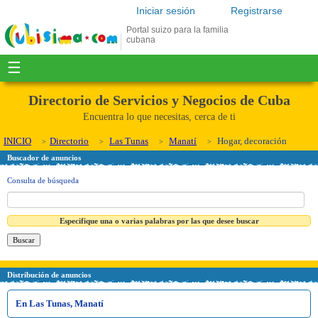
Iniciar sesión
Registrarse
Portal suizo para la familia
cubana
☰
Directorio de Servicios y Negocios de Cuba
Encuentra lo que necesitas, cerca de ti
INICIO
Directorio
Las Tunas
Manatí
Hogar, decoración
Buscador de anuncios
Consulta de búsqueda
Especifique una o varias palabras por las que desee buscar
Distribución de anuncios
En Las Tunas, Manatí