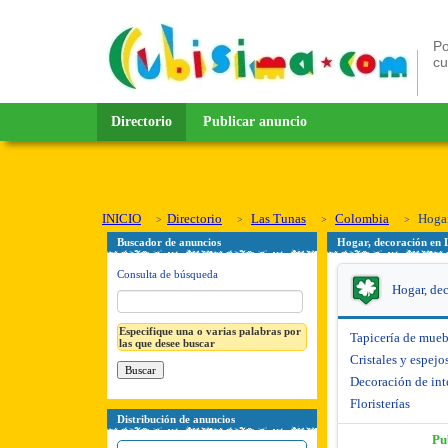
Po
c
Directorio
Publicar anuncio
INICIO
Directorio
Las Tunas
Colombia
Hogar
Buscador de anuncios
Hogar, decoración en 
Consulta de búsqueda
Hogar, de
Especifique una o varias palabras por
Tapicería de mueb
las que desee buscar
Cristales y espejo
Decoración de int
Floristerías
Distribución de anuncios
Pu