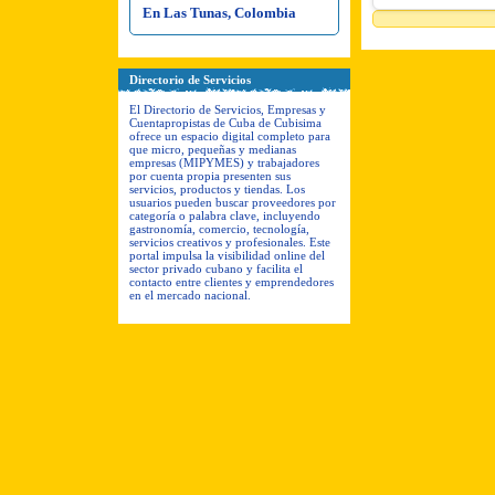
En Las Tunas, Colombia
Directorio de Servicios
El Directorio de Servicios, Empresas y
Cuentapropistas de Cuba de Cubisima
ofrece un espacio digital completo para
que micro, pequeñas y medianas
empresas (MIPYMES) y trabajadores
por cuenta propia presenten sus
servicios, productos y tiendas. Los
usuarios pueden buscar proveedores por
categoría o palabra clave, incluyendo
gastronomía, comercio, tecnología,
servicios creativos y profesionales. Este
portal impulsa la visibilidad online del
sector privado cubano y facilita el
contacto entre clientes y emprendedores
en el mercado nacional.