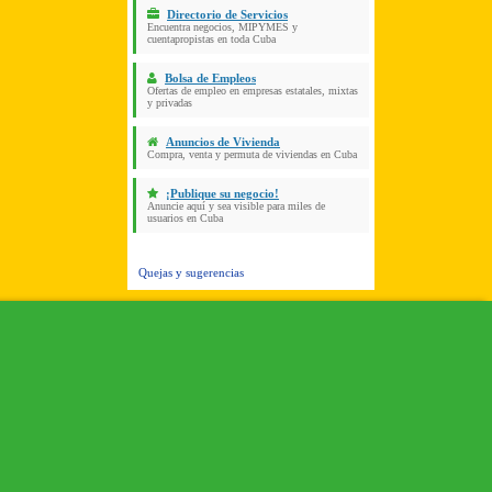
Directorio de Servicios
Encuentra negocios, MIPYMES y
cuentapropistas en toda Cuba
Bolsa de Empleos
Ofertas de empleo en empresas estatales, mixtas
y privadas
Anuncios de Vivienda
Compra, venta y permuta de viviendas en Cuba
¡Publique su negocio!
Anuncie aquí y sea visible para miles de
usuarios en Cuba
Quejas y sugerencias