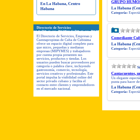
GRUPO HUMOR
En La Habana, Centro
La Habana (Cen
Habana
Categoría:
Espectác
Directorio de Servicios
El Directorio de Servicios, Empresas y
Comediante Cu
Cuentapropistas de Cuba de Cubisima
ofrece un espacio digital completo para
La Habana (Cen
que micro, pequeñas y medianas
Categoría:
Espectác
empresas (MIPYMES) y trabajadores
por cuenta propia presenten sus
servicios, productos y tiendas. Los
usuarios pueden buscar proveedores por
categoría o palabra clave, incluyendo
S
gastronomía, comercio, tecnología,
Cantacuentos, un
servicios creativos y profesionales. Este
portal impulsa la visibilidad online del
Un elegante espectác
sector privado cubano y facilita el
punta para hacer de
contacto entre clientes y emprendedores
La Habana (Cen
en el mercado nacional.
Categoría:
Espectác