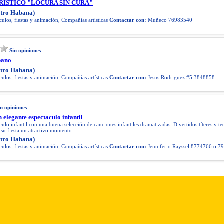
ÍSTICO "LOCURA SIN CURA"
tro Habana)
ulos, fiestas y animación, Compañías artísticas
Contactar con:
Muñeco 76983540
Sin opiniones
bano
tro Habana)
ulos, fiestas y animación, Compañías artísticas
Contactar con:
Jesus Rodriguez #5 3848858
in opiniones
 elegante espectaculo infantil
ulo infantil con una buena selección de canciones infantiles dramatizadas. Divertidos títeres y t
 su fiesta un atractivo momento.
tro Habana)
ulos, fiestas y animación, Compañías artísticas
Contactar con:
Jennifer o Rayssel 8774766 o 7