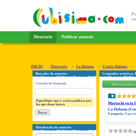
Po
c
Directorio
Publicar anuncio
INICIO
Directorio
La Habana
Centro Habana
Buscador de anuncios
Compañías artísticas,
Consulta de búsqueda
Mostrar/ocultar 
Especifique una o varias palabras por
Mariachi en la H
las que desee buscar
La Habana (Cen
Categoría:
Espectác
Distribución de anuncios
S