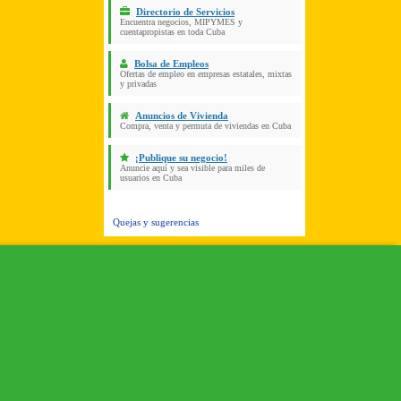
Directorio de Servicios
Encuentra negocios, MIPYMES y
cuentapropistas en toda Cuba
Bolsa de Empleos
Ofertas de empleo en empresas estatales, mixtas
y privadas
Anuncios de Vivienda
Compra, venta y permuta de viviendas en Cuba
¡Publique su negocio!
Anuncie aquí y sea visible para miles de
usuarios en Cuba
Quejas y sugerencias