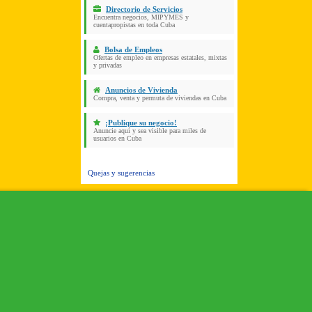
Directorio de Servicios
Encuentra negocios, MIPYMES y
cuentapropistas en toda Cuba
Bolsa de Empleos
Ofertas de empleo en empresas estatales, mixtas
y privadas
Anuncios de Vivienda
Compra, venta y permuta de viviendas en Cuba
¡Publique su negocio!
Anuncie aquí y sea visible para miles de
usuarios en Cuba
Quejas y sugerencias