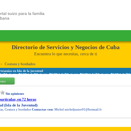
rtal suizo para la familia
ubana
Directorio de Servicios y Negocios de Cuba
Encuentra lo que necesitas, cerca de ti
Costura y bordados
tesanías en Isla de la juventud
mapa
Sin opiniones
articular, en 72 horas
ud (Isla de la Juventud)
ías, Costura y bordados
Contactar con:
Michel
micheljunior01@hotmail.fr