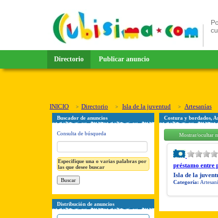
Po
c
Directorio
Publicar anuncio
INICIO
Directorio
Isla de la juventud
Artesanías
Buscador de anuncios
Costura y bordados, Ar
Consulta de búsqueda
Mostrar/ocultar 
Especifique una o varias palabras por
préstamo entre p
las que desee buscar
Isla de la juvent
Categoría:
Artesan
Distribución de anuncios