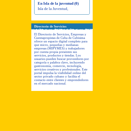
En Isla de la juventud (0)
Isla de la Juventud
,
Directorio de Servicios
El Directorio de Servicios, Empresas y
Cuentapropistas de Cuba de Cubisima
ofrece un espacio digital completo para
que micro, pequeñas y medianas
empresas (MIPYMES) y trabajadores
por cuenta propia presenten sus
servicios, productos y tiendas. Los
usuarios pueden buscar proveedores por
categoría o palabra clave, incluyendo
gastronomía, comercio, tecnología,
servicios creativos y profesionales. Este
portal impulsa la visibilidad online del
sector privado cubano y facilita el
contacto entre clientes y emprendedores
en el mercado nacional.