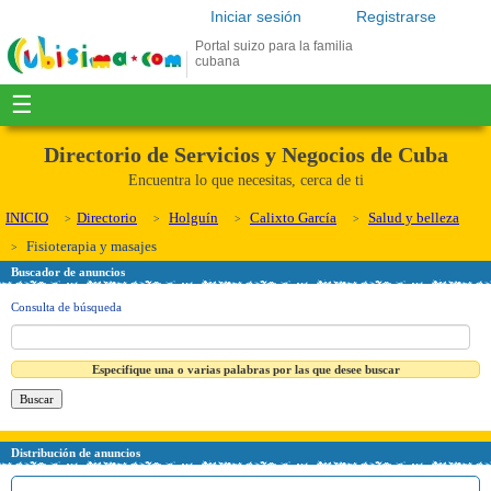
Iniciar sesión
Registrarse
Portal suizo para la familia
cubana
☰
Directorio de Servicios y Negocios de Cuba
Encuentra lo que necesitas, cerca de ti
INICIO
Directorio
Holguín
Calixto García
Salud y belleza
Fisioterapia y masajes
Buscador de anuncios
Consulta de búsqueda
Especifique una o varias palabras por las que desee buscar
Distribución de anuncios