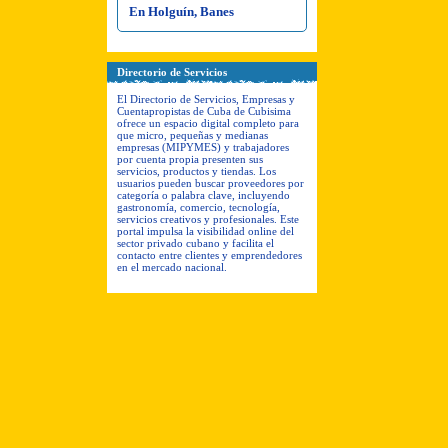
En Holguín, Banes
Directorio de Servicios
El Directorio de Servicios, Empresas y
Cuentapropistas de Cuba de Cubisima
ofrece un espacio digital completo para
que micro, pequeñas y medianas
empresas (MIPYMES) y trabajadores
por cuenta propia presenten sus
servicios, productos y tiendas. Los
usuarios pueden buscar proveedores por
categoría o palabra clave, incluyendo
gastronomía, comercio, tecnología,
servicios creativos y profesionales. Este
portal impulsa la visibilidad online del
sector privado cubano y facilita el
contacto entre clientes y emprendedores
en el mercado nacional.