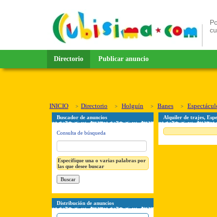
Po
c
Directorio
Publicar anuncio
INICIO
Directorio
Holguín
Banes
Espectáculo
Buscador de anuncios
Alquiler de trajes, Esp
Consulta de búsqueda
Especifique una o varias palabras por
las que desee buscar
Distribución de anuncios