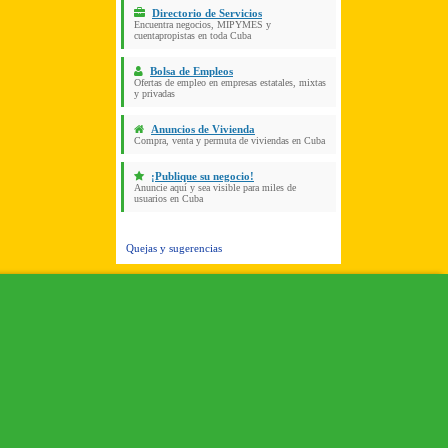
Directorio de Servicios
Encuentra negocios, MIPYMES y
cuentapropistas en toda Cuba
Bolsa de Empleos
Ofertas de empleo en empresas estatales, mixtas
y privadas
Anuncios de Vivienda
Compra, venta y permuta de viviendas en Cuba
¡Publique su negocio!
Anuncie aquí y sea visible para miles de
usuarios en Cuba
Quejas y sugerencias