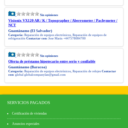
Sin opiniones
Visionix VX120 AR / K / Topographer / Aberrometer / Pachymeter /
NCT
Guantánamo (El Salvador)
Categoría:
Reparación de equipos electrónicos, Reparación de equipos de
refrigeración
Contactar con:
Jose Marin +447578084700
Sin opiniones
Oferta de préstamo hipotecario entre serio y confiable
Guantánamo (Baracoa)
Categoría:
Reparación de equipos electrónicos, Reparación de relojes
Contactar
con:
global
globalcompanylan@gmail.com
SERVICIOS PAGADOS
Certificación de viviendas
Anuncios especiales