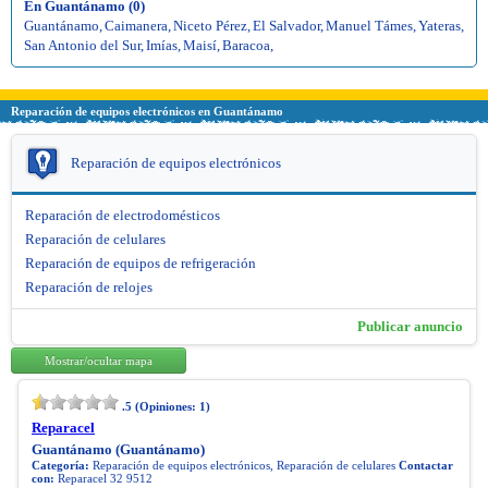
En Guantánamo (0)
Guantánamo
,
Caimanera
,
Niceto Pérez
,
El Salvador
,
Manuel Támes
,
Yateras
,
San Antonio del Sur
,
Imías
,
Maisí
,
Baracoa
,
Reparación de equipos electrónicos en Guantánamo
Reparación de equipos electrónicos
Reparación de electrodomésticos
Reparación de celulares
Reparación de equipos de refrigeración
Reparación de relojes
Publicar anuncio
Mostrar/ocultar mapa
.5
(Opiniones:
1
)
Reparacel
Guantánamo (Guantánamo)
Categoría:
Reparación de equipos electrónicos, Reparación de celulares
Contactar
con:
Reparacel 32 9512