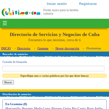
Iniciar sesión
Registrarse
Portal suizo para la familia
cubana
☰
Directorio de Servicios y Negocios de Cuba
Encuentra lo que necesitas, cerca de ti
INICIO
Directorio
Gramma
Hogar, decoración
Floristerías
Buscador de anuncios
Consulta de búsqueda
Especifique una o varias palabras por las que desee buscar
Distribución de anuncios
En Gramma (0)
Manzanillo
,
Bayamo
,
Media Luna
,
Niquero
,
Guisa
,
Río Cauto
,
Buey Arriba
,